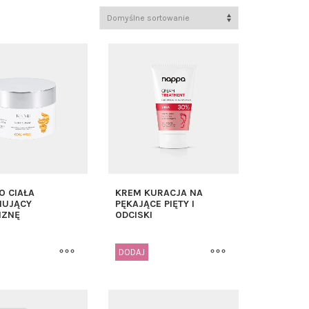
O CIAŁA
KREM KURACJA NA
MUJĄCY
PĘKAJĄCE PIĘTY I
IZNĘ
ODCISKI
DODAJ