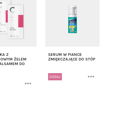
KA Z
SERUM W PIANCE
ROWYM ŻELEM
ZMIĘKCZAJĄCE DO STÓP
ALSAMEM DO
DODAJ