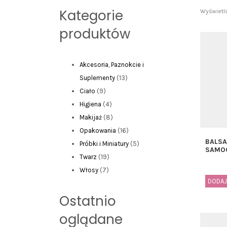
Kategorie
Wyświetl
produktów
Akcesoria, Paznokcie i
13
Suplementy
13
9
produktów
Ciało
9
produktów
4
Higiena
4
produkty
8
Makijaż
8
produktów
16
Opakowania
16
BALS
produktów
5
Próbki i Miniatury
5
SAMO
19
produktów
Twarz
19
7
produktów
Włosy
7
DODAJ
produktów
Ostatnio
oglądane