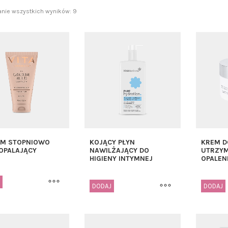
anie wszystkich wyników: 9
AM STOPNIOWO
KOJĄCY PŁYN
KREM D
OPALAJĄCY
NAWILŻAJĄCY DO
UTRZY
HIGIENY INTYMNEJ
OPALEN
DODAJ
DODAJ